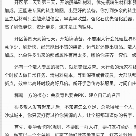
开区第二天到第三天，开始攒基础材料，优先攒转生材料和
加成，还能进专属的转生地图，出更好的装备。你打到多余的转
区之后材料只会越来越便宜，早卖早收益。强化石优先强化武器
高了刷怪更快，资源更多，这才是正向循环。
开区第四天到第七天，开始搞装备，不要跟大行会死磕世界B
竞争少，刷新快，经常能出不错的装备，运气好还能出极品。散
加成，比单件多出来的那点属性有用太多，哪怕你凑齐一套低一
还有一个散人专属的技巧，就是错峰发育。大行会的玩家在
个时候去做日常任务、清材料副本，等到深夜或者凌晨，大部队
新点，效率比高峰时段高好几倍。新开手游传奇私服里，时间自
称霸一方的核心：会发育也要会PK，建立自己的名声
很多散人发育起来之后，不知道怎么立足，总觉得我一个人
沙城城主，你只要打得过抢你资源的人，让全服都知道你的名字
首先，要学会卡PK规则，不要跟一群人打，要打就打单的。
的，你可以一个个单挑，打赢了他们就不敢再来了。打不过就跑