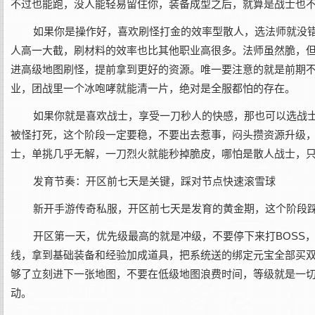
不过也能跑，没人能轻易留住你，装备成型之后，就算是战士也
如果你是操作好，喜欢刷怪打金的效率型散人，选法师就没
人高一大截，刷材料的效率也比其他职业高很多。法师虽然脆，但
进高级地图刷怪，提前拿到更好的资源。唯一要注意的就是前期
业，团战里一个冰咆哮就能清一片，绝对是全服都怕的存在。
如果你就是喜欢战士，享受一刀秒人的快感，那也可以选战
被怪打死，这个阶段一定要稳，不要出去惹事，闷头攒资源升级
士，单挑几乎无解，一刀烈火就能秒掉脆皮，哪怕是散人战士，
发育节奏：开区前七天是关键，踩对节点快速滚雪球
新开手游传奇私服，开区前七天是发育的黄金期，这个阶段
开区第一天，优先级最高的就是冲级，不要停下来打BOSS
线，拿到基础装备和经验加成道具，把系统送的绑定元宝全部买
够了立刻进下一张地图，不要在低级地图浪费时间，等级就是一
动。