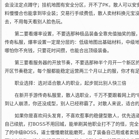
会没法定点蹲守；挂机地图有安全分区，开不了PK，散人可以安
料慢慢合也能拿到毕业装；交易行手续费低，散人卖材料换元宝
去，不用每天看别人脸色玩。
第二要看爆率设置，不要选那种极品装备全靠充值抽奖的服
传奇私服，爆率设置一定是分层的：低级地图出基础材料，中级
哪怕你不充钱，只要花时间攒，也能合出顶级装备。
第三要看服务器的开放节奏，不要选那种半个月开一个新区
开区节奏稳定，每个服都能稳定运营两三个月以上的服，你才有
职业选择：选对适合散人的职业，起步就比别人快三倍
在新开手游传奇私服里，散人选职业，千万不要跟着网上的“
到让人崩溃，你还没成型，别人已经称霸了。对散人来说，适合
如果你是喜欢闷头发育，不喜欢惹事的稳健型散人，优先选
自己续航，打BOSS不用回城，能单刷其他职业打不了的怪，完
了的中级BOSS，道士慢慢磨就能磨死，出了装备自己用或者卖